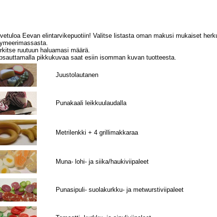
vetuloa Eevan elintarvikepuotiin! Valitse listasta oman makusi mukaiset herku
lymeerimassasta.
rkitse ruutuun haluamasi määrä.
psauttamalla pikkukuvaa saat esiin isomman kuvan tuotteesta.
Juustolautanen
Punakaali leikkuulaudalla
Metrilenkki + 4 grillimakkaraa
Muna- lohi- ja siika/haukiviipaleet
Punasipuli- suolakurkku- ja metwurstiviipaleet