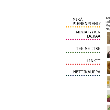
Ter
po
Me
Na