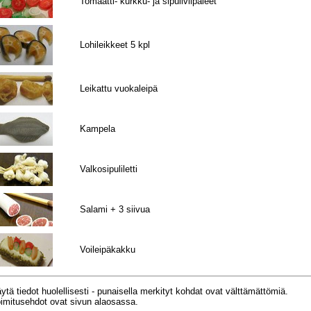
Tomaatti- kurkku- ja sipuliviipaleet
Lohileikkeet 5 kpl
Leikattu vuokaleipä
Kampela
Valkosipuliletti
Salami + 3 siivua
Voileipäkakku
ytä tiedot huolellisesti - punaisella merkityt kohdat ovat välttämättömiä.
imitusehdot ovat sivun alaosassa.