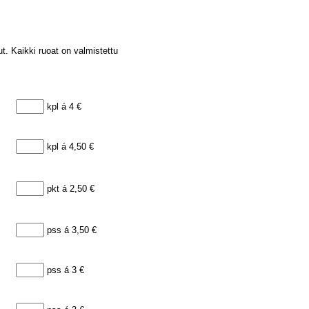
t. Kaikki ruoat on valmistettu
kpl á 4 €
kpl á 4,50 €
pkt á 2,50 €
pss á 3,50 €
pss á 3 €