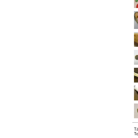
Tä
To